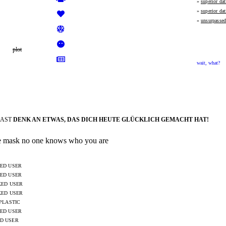
»
superior dat
»
superior dat
»
unsurpassed
»
kindest dati
»
conquer da
plot
»
elevated d
»
unsurpassed
wait, what?
»
kindest da
»
kindest dat
»
kindest dati
»
nobler dati
»
conquer dati
»
nobler dati
GAST
DENK AN ETWAS, DAS DICH HEUTE GLÜCKLICH GEMACHT HAT!
e mask no one knows who you are
ED USER
ED USER
ED USER
ED USER
PLASTIC
ED USER
D USER