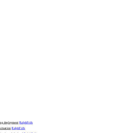
RalphFrifs
ing deployment
RalphFrifs
situation