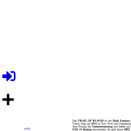
Das
TRAIL OF BLOOD
ist ein
Dark Fantasy
Fokus liegt auf
2015
in
New York und Umgebun
dem Prinzip der
Szenentrennung
und haben uns 
pitch
FSK 21 Rating
entschieden. Es gibt keine
MPL