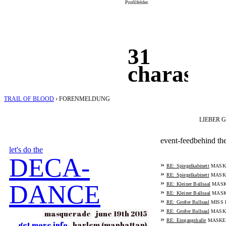
Profilfelder.
31
charas
TRAIL OF BLOOD
›
FORENMELDUNG
LIEBER 
event-feed
behind th
let's do the
DECA-
»
MASK
RE: Spiegelkabinett
»
MASK
RE: Spiegelkabinett
»
DANCE
MASK
RE: Kleiner Ballsaal
»
MASK
RE: Kleiner Ballsaal
»
MISS 
RE: Großer Ballsaal
»
MASK
masquerade
june 19th 2015
RE: Großer Ballsaal
»
MASKE
RE: Eingangshalle
get more info
harlem (manhattan)