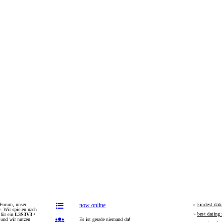
now online
-Forum, unser
»
kindest dat
g
. Wir spielen nach
»
best dating 
für ein
L3S3V3 /
und wir nutzen
Es ist gerade niemand da!