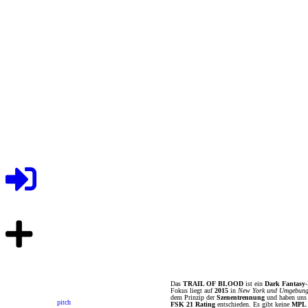
Das
TRAIL OF BLOOD
ist ein
Dark Fantasy
Fokus liegt auf
2015
in
New York und Umgebun
dem Prinzip der
Szenentrennung
und haben uns 
pitch
FSK 21 Rating
entschieden. Es gibt keine
MPL