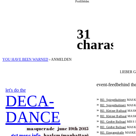
Profilfelder.
31
charas
YOU HAVE BEEN WARNED
›
ANMELDEN
LIEBER 
event-feed
behind th
let's do the
DECA-
»
MASK
RE: Spiegelkabinett
»
MASK
RE: Spiegelkabinett
»
DANCE
MASK
RE: Kleiner Ballsaal
»
MASK
RE: Kleiner Ballsaal
»
MISS 
RE: Großer Ballsaal
»
MASK
masquerade
june 19th 2015
RE: Großer Ballsaal
»
MASKE
RE: Eingangshalle
get more info
harlem (manhattan)