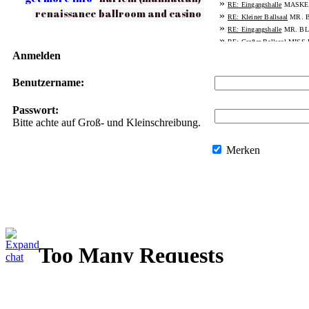
»
MASKE
RE: Eingangshalle
renaissance ballroom and casino
»
MR. 
RE: Kleiner Ballsaal
»
MR. BL
RE: Eingangshalle
»
MISS
RE: Großer Ballsaal
»
Anmelden
MISS 
RE: Eingangshalle
»
MASK
RE: Großer Ballsaal
»
MASKE
RE: Eingangshalle
Benutzername:
»
MISS 
RE: Großer Ballsaal
Passwort:
Bitte achte auf Groß- und Kleinschreibung.
Merken