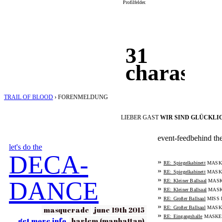
Profilfelder.
31
charas
TRAIL OF BLOOD
›
FORENMELDUNG
LIEBER GAST
WIR SIND GLÜCKLIC
event-feed
behind th
let's do the
DECA-
»
MASK
RE: Spiegelkabinett
»
MASK
RE: Spiegelkabinett
»
DANCE
MASK
RE: Kleiner Ballsaal
»
MASK
RE: Kleiner Ballsaal
»
MISS 
RE: Großer Ballsaal
»
MASK
masquerade
june 19th 2015
RE: Großer Ballsaal
»
MASKE
RE: Eingangshalle
get more info
harlem (manhattan)