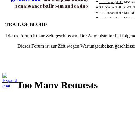
»
MASKE
RE: Eingangshalle
renaissance ballroom and casino
»
MR. 
RE: Kleiner Ballsaal
»
MR. BL
RE: Eingangshalle
»
MISS
RE: Großer Ballsaal
»
TRAIL OF BLOOD
MISS 
RE: Eingangshalle
»
MASK
RE: Großer Ballsaal
»
MASKE
Dieses Forum ist zur Zeit geschlossen. Der Administrator hat folg
RE: Eingangshalle
»
MISS 
RE: Großer Ballsaal
Dieses Forum ist zur Zeit wegen Wartungsarbeiten geschlossen