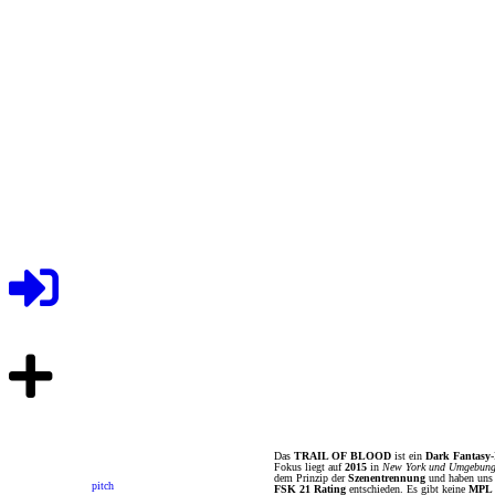
Das
TRAIL OF BLOOD
ist ein
Dark Fantasy
Fokus liegt auf
2015
in
New York und Umgebun
dem Prinzip der
Szenentrennung
und haben uns 
pitch
FSK 21 Rating
entschieden. Es gibt keine
MPL