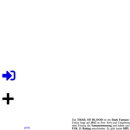
Das
TRAIL OF BLOOD
ist ein
Dark Fantasy
Fokus liegt auf
2015
in
New York und Umgebun
dem Prinzip der
Szenentrennung
und haben uns 
pitch
FSK 21 Rating
entschieden. Es gibt keine
MPL