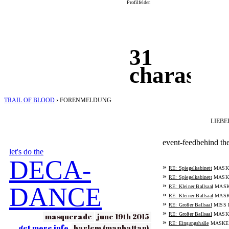
Profilfelder.
31
charas
TRAIL OF BLOOD
›
FORENMELDUNG
LIEBE
event-feed
behind th
let's do the
DECA-
»
MASK
RE: Spiegelkabinett
»
MASK
RE: Spiegelkabinett
»
DANCE
MASK
RE: Kleiner Ballsaal
»
MASK
RE: Kleiner Ballsaal
»
MISS 
RE: Großer Ballsaal
»
MASK
masquerade
june 19th 2015
RE: Großer Ballsaal
»
MASKE
RE: Eingangshalle
get more info
harlem (manhattan)