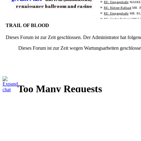
»
MASKE
RE: Eingangshalle
renaissance ballroom and casino
»
MR. 
RE: Kleiner Ballsaal
»
MR. BL
RE: Eingangshalle
»
MISS
RE: Großer Ballsaal
»
TRAIL OF BLOOD
MISS 
RE: Eingangshalle
»
MASK
RE: Großer Ballsaal
»
MASKE
Dieses Forum ist zur Zeit geschlossen. Der Administrator hat folg
RE: Eingangshalle
»
MISS 
RE: Großer Ballsaal
Dieses Forum ist zur Zeit wegen Wartungsarbeiten geschlossen