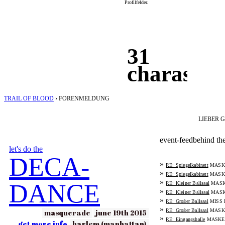
Profilfelder.
31
charas
TRAIL OF BLOOD
›
FORENMELDUNG
LIEBER 
event-feed
behind th
let's do the
DECA-
»
MASK
RE: Spiegelkabinett
»
MASK
RE: Spiegelkabinett
»
DANCE
MASK
RE: Kleiner Ballsaal
»
MASK
RE: Kleiner Ballsaal
»
MISS 
RE: Großer Ballsaal
»
MASK
masquerade
june 19th 2015
RE: Großer Ballsaal
»
MASKE
RE: Eingangshalle
get more info
harlem (manhattan)