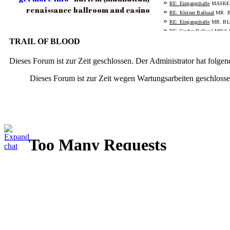
»
MASKE
RE: Eingangshalle
renaissance ballroom and casino
»
MR. 
RE: Kleiner Ballsaal
»
MR. BL
RE: Eingangshalle
»
MISS
RE: Großer Ballsaal
»
TRAIL OF BLOOD
MISS 
RE: Eingangshalle
»
MASK
RE: Großer Ballsaal
»
MASKE
Dieses Forum ist zur Zeit geschlossen. Der Administrator hat folg
RE: Eingangshalle
»
MISS 
RE: Großer Ballsaal
Dieses Forum ist zur Zeit wegen Wartungsarbeiten geschlossen