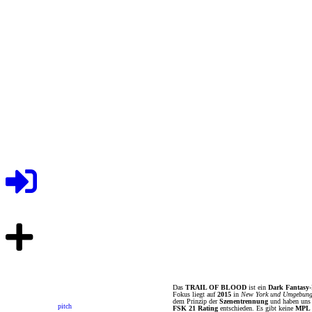
Das
TRAIL OF BLOOD
ist ein
Dark Fantasy
Fokus liegt auf
2015
in
New York und Umgebun
dem Prinzip der
Szenentrennung
und haben uns 
pitch
FSK 21 Rating
entschieden. Es gibt keine
MPL